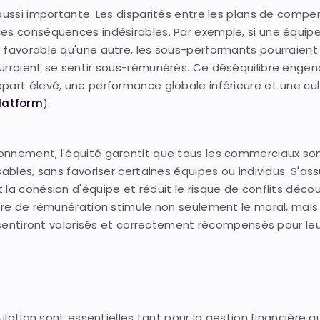
 aussi importante. Les disparités entre les plans de compe
des conséquences indésirables. Par exemple, si une équip
 favorable qu'une autre, les sous-performants pourraient
urraient se sentir sous-rémunérés. Ce déséquilibre engen
part élevé, une performance globale inférieure et une cu
Platform
).
onnement, l'équité garantit que tous les commerciaux so
ables, sans favoriser certaines équipes ou individus. S'as
la cohésion d'équipe et réduit le risque de conflits déco
ière de rémunération stimule non seulement le moral, mais
e sentiront valorisés et correctement récompensés pour le
mulation sont essentielles tant pour la gestion financière 