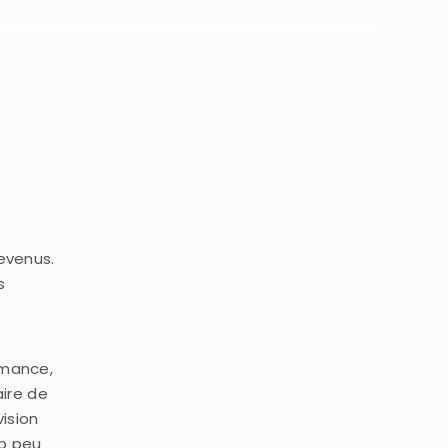
e
evenus.
s
rmance,
ire de
ision
op peu