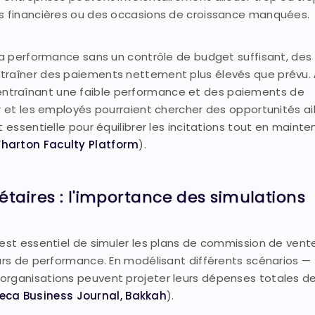
ns financières ou des occasions de croissance manquées.
 la performance sans un contrôle de budget suffisant, des
traîner des paiements nettement plus élevés que prévu.
ut, entraînant une faible performance et des paiements de
r et les employés pourraient chercher des opportunités ail
 essentielle pour équilibrer les incitations tout en mainte
harton Faculty Platform
).
taires : l'importance des simulations
 est essentiel de simuler les plans de commission de vent
eurs de performance. En modélisant différents scénarios — 
organisations peuvent projeter leurs dépenses totales d
eca Business Journal
, Bakkah
).