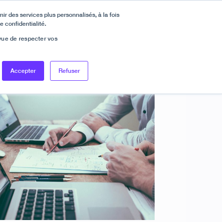
ir des services plus personnalisés, à la fois
e confidentialité.
En savoir plus
look ! Célébrez avec nous sur LinkedIn !
 vue de respecter vos
Se connecter
Demander une démo
EN
FR
Accepter
Refuser