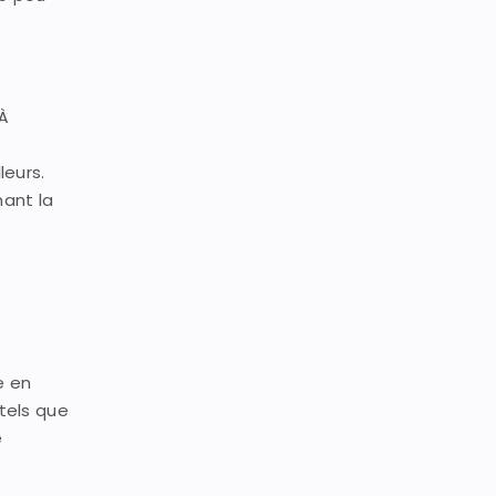
 À
leurs.
nant la
e en
tels que
e