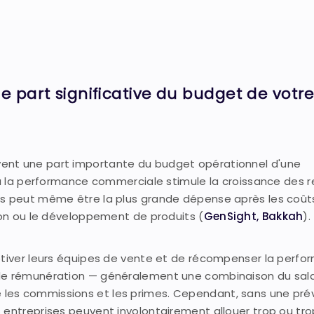
e part significative du budget de votr
ent une part importante du budget opérationnel d'une
 où la performance commerciale stimule la croissance des r
es peut même être la plus grande dépense après les coût
tion ou le développement de produits (
GenSight,
Bakkah
).
otiver leurs équipes de vente et de récompenser la perfo
 de rémunération — généralement une combinaison du sala
les commissions et les primes. Cependant, sans une prév
 entreprises peuvent involontairement allouer trop ou tr