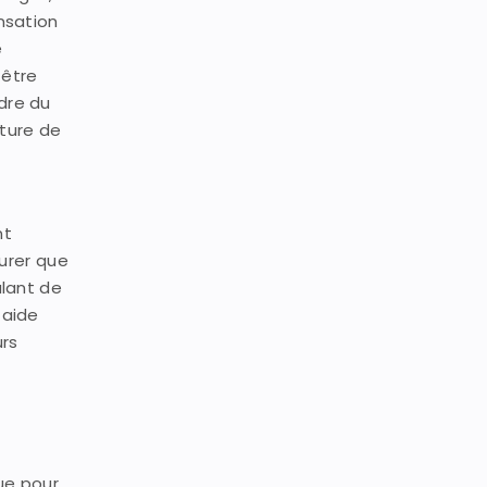
nsation
e
 être
dre du
lture de
nt
surer que
ulant de
 aide
urs
que pour