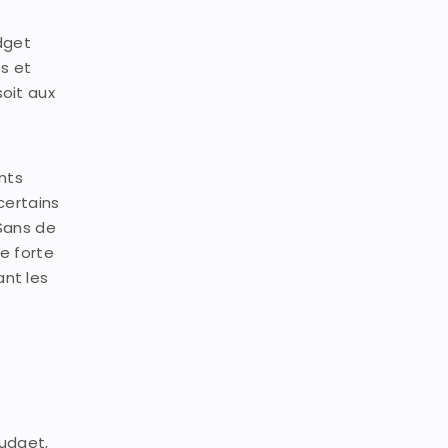
dget
s et
soit aux
ents
certains
 Sans de
e forte
ant les
budget,