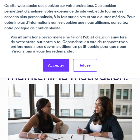
Ce site web stocke des cookies sur votre ordinateur. Ces cookies
permettent d'améliorer votre expérience de site web et de fournir des
services plus personnalisés, à la fois sur ce site et via d'autres médias. Pour
obtenir plus d'informations sur les cookies que nous utilisons, consultez
Bonne nouvelle :
notre politique de confidentialité.
Nous avons été reconnus comme Meilleur Support et Haute
Performance sur G2, et nous avons un nouveau look !
Vos informations personnelles ne feront l'objet d'aucun suivi lors
Célébrez avec nous sur LinkedIn !
Tous les articles

de votre visite sur notre site. Cependant, en vue de respecter vos
En savoir plus
Rémunération différée:
préférences, nous devrons utiliser un petit cookie pour que nous
n'ayons pas à vous les redemander.
Trouver l’équilibre pour
Accepter
Refuser
maintenir la motivation.