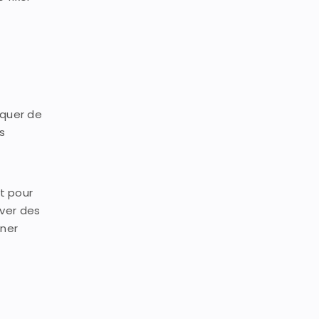
liquer de
es
t pour
uver des
iner