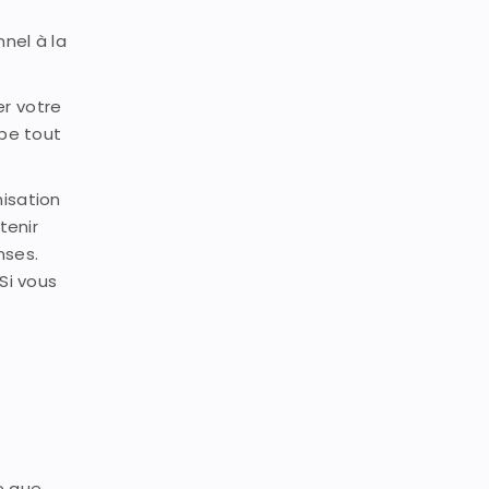
nel à la
er votre
ipe tout
isation
tenir
nses.
Si vous
ce que