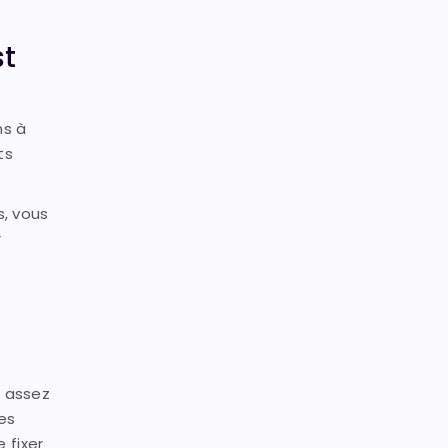
st
ns à
ts
s, vous
r
e assez
les
 fixer