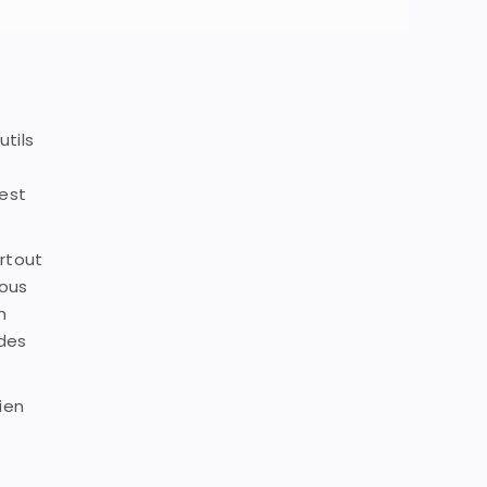
utils
'est
rtout
vous
n
 des
ien