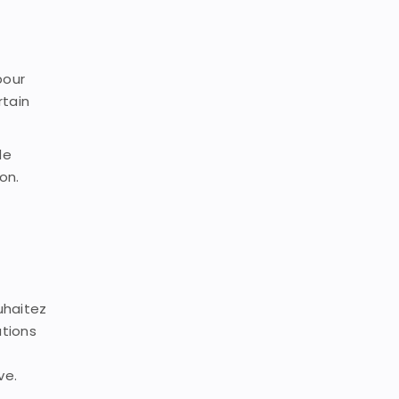
pour
rtain
de
on.
uhaitez
ations
ve.