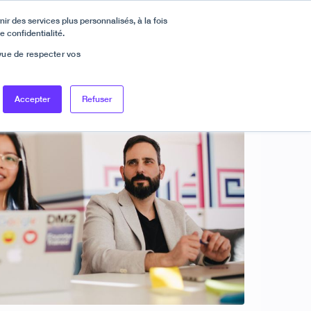
ir des services plus personnalisés, à la fois
e confidentialité.
En savoir plus
look ! Célébrez avec nous sur LinkedIn !
 vue de respecter vos
Se connecter
Demander une démo
EN
FR
Accepter
Refuser