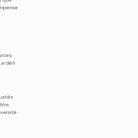
compense
urces
Le défi
justés
être
versité