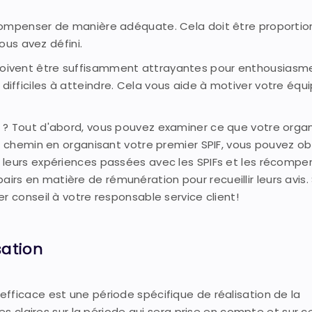
compenser de manière adéquate. Cela doit être proportion
vous avez défini.
ons doivent être suffisamment attrayantes pour enthousiasm
fficiles à atteindre. Cela vous aide à motiver votre équ
 ? Tout d'abord, vous pouvez examiner ce que votre organ
u chemin en organisant votre premier SPIF, vous pouvez ob
 leurs expériences passées avec les SPIFs et les récompe
s en matière de rémunération pour recueillir leurs avis. 
r conseil à votre responsable service client!
sation
fficace est une période spécifique de réalisation de la
les claires sur la période qui sera prise en compte et sur 